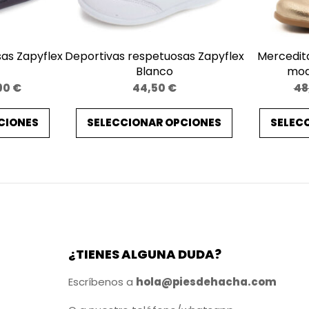
u
o
s
as Zapyflex
Deportivas respetuosas Zapyflex
Mercedit
o
Blanco
mod
s
Price
90
€
44,50
€
48
C
range:
ó
CIONES
SELECCIONAR OPCIONES
SELEC
44,90 €
through
n
48,90 €
d
o
r
C
o
¿TIENES ALGUNA DUDA?
m
b
Escríbenos a
hola@piesdehacha.com
i