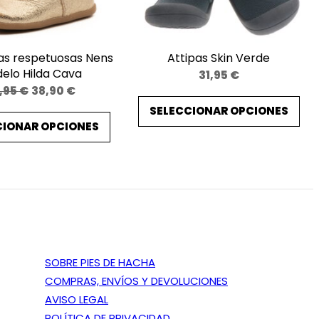
as respetuosas Nens
Attipas Skin Verde
elo Hilda Cava
31,95
€
El
El
,95
€
38,90
€
precio
precio
SELECCIONAR OPCIONES
CIONAR OPCIONES
original
actual
era:
es:
48,95 €.
38,90 €.
SOBRE PIES DE HACHA
COMPRAS, ENVÍOS Y DEVOLUCIONES
AVISO LEGAL
POLÍTICA DE PRIVACIDAD