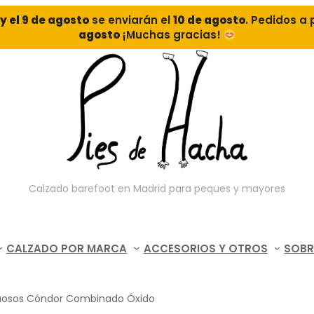
o y el 9 de agosto
se enviarán el
10 de agosto
. Pedidos a 
agosto
¡Muchas gracias!
Calzado barefoot en Madrid para peques y mayores
CALZADO POR MARCA
ACCESORIOS Y OTROS
SOBR
tuosos Cóndor Combinado Óxido