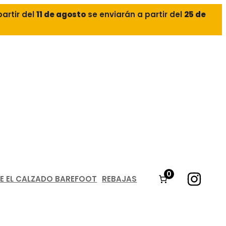
partir del
11 de agosto
se enviarán a partir del
25 de
0
E EL CALZADO BAREFOOT
REBAJAS