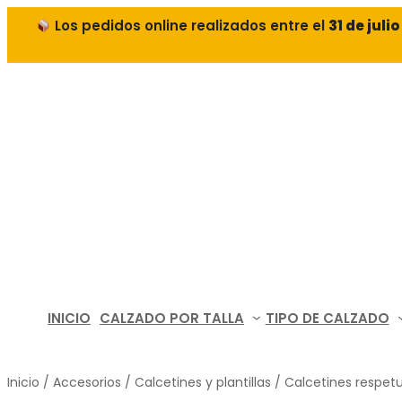
Los pedidos online realizados entre el
31 de juli
INICIO
CALZADO POR TALLA
TIPO DE CALZADO
Inicio
/
Accesorios
/
Calcetines y plantillas
/ Calcetines respe