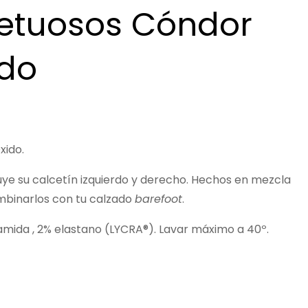
petuosos Cóndor
do
xido.
ye su calcetín izquierdo y derecho. Hechos en mezcla
ombinarlos con tu calzado
barefoot
.
amida , 2% elastano (LYCRA®). Lavar máximo a 40º.