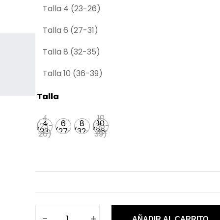
Talla 4 (23-26)
Talla 6 (27-31)
Talla 8 (32-35)
Talla 10 (36-39)
Talla
4
10
4
6
8
10
(23-
(36-
(23-
(27-
(32-
(36-
26)
39)
26)
31)
35)
39)
-
+
AÑADIR AL CARRITO