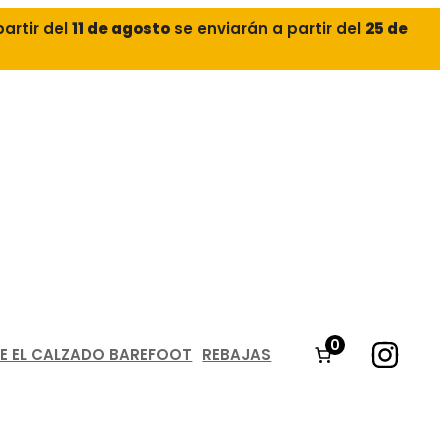
partir del
11 de agosto
se enviarán a partir del
25 de
0
E EL CALZADO BAREFOOT
REBAJAS