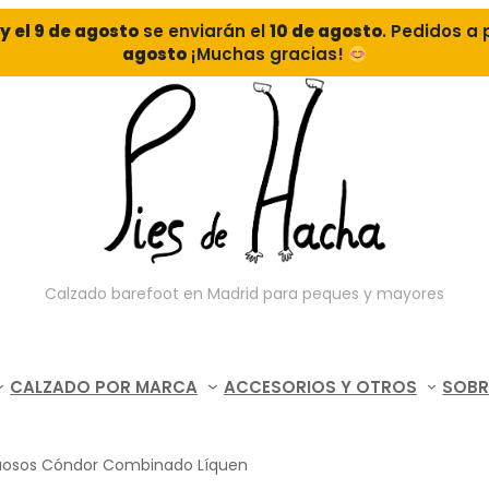
o y el 9 de agosto
se enviarán el
10 de agosto
. Pedidos a 
agosto
¡Muchas gracias!
Calzado barefoot en Madrid para peques y mayores
CALZADO POR MARCA
ACCESORIOS Y OTROS
SOBR
tuosos Cóndor Combinado Líquen