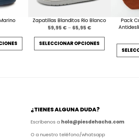
o
s
 Marino
Zapatillas Blanditos Rio Blanco
Pack Ca
o
Antides
Price
59,95
€
–
65,95
€
s
range:
C
CIONES
SELECCIONAR OPCIONES
59,95 €
ó
SELEC
through
n
65,95 €
d
o
r
C
o
¿TIENES ALGUNA DUDA?
m
b
Escríbenos a
hola@piesdehacha.com
i
O a nuestro teléfono/whatsapp
n