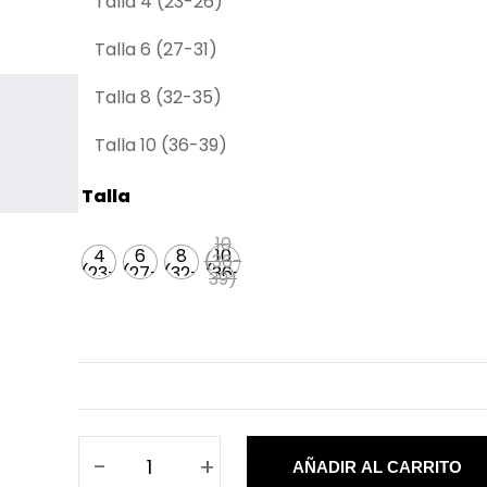
Talla 4 (23-26)
Talla 6 (27-31)
Talla 8 (32-35)
Talla 10 (36-39)
Talla
10
4
6
8
10
(36-
(23-
(27-
(32-
(36-
39)
26)
31)
35)
39)
-
+
AÑADIR AL CARRITO
C