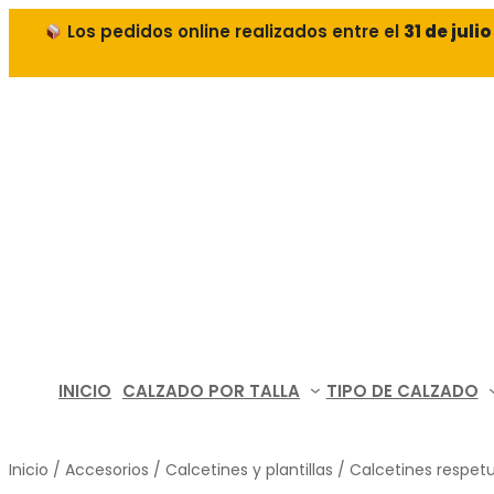
Los pedidos online realizados entre el
31 de juli
INICIO
CALZADO POR TALLA
TIPO DE CALZADO
Inicio
/
Accesorios
/
Calcetines y plantillas
/ Calcetines respe