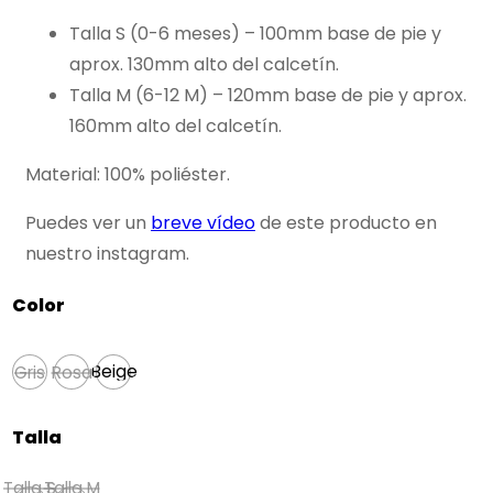
Talla S (0-6 meses) – 100mm base de pie y
aprox. 130mm alto del calcetín.
Talla M (6-12 M) – 120mm base de pie y aprox.
160mm alto del calcetín.
Material: 100% poliéster.
Puedes ver un
breve vídeo
de este producto en
nuestro instagram.
Color
Gris
Rosa
Beige
Gris
Rosa
Talla
Talla S
Talla M