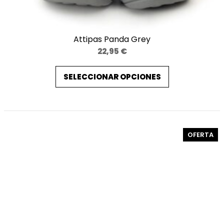
Attipas Panda Grey
22,95
€
SELECCIONAR OPCIONES
PR
OFERTA
EN
OF