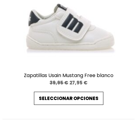
Zapatillas Usain Mustang Free blanco
El
El
39,95
€
27,95
€
precio
precio
SELECCIONAR OPCIONES
original
actual
era:
es:
39,95 €.
27,95 €.