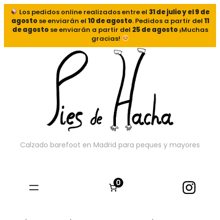
Los pedidos online realizados entre el
31 de julio y el 9 de
agosto
se enviarán el
10 de agosto
. Pedidos a partir del
11
de agosto
se enviarán a partir del
25 de agosto
¡Muchas
gracias!
Calzado barefoot en Madrid para peques y mayores
0