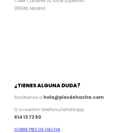
Calle Cáceres 15, local izquierdo
28045, Madrid
¿TIENES ALGUNA DUDA?
Escríbenos a
hola@piesdehacha.com
O a nuestro teléfono/whatsapp
614 13 72 90
SOBRE PIES DE HACHA