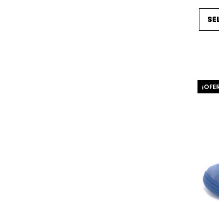
SE
¡OFE