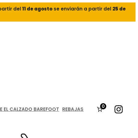
partir del
11 de agosto
se enviarán a partir del
25 de
0
E EL CALZADO BAREFOOT
REBAJAS