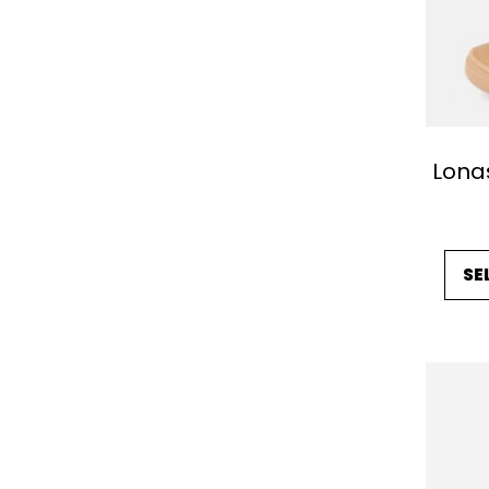
Lonas
SE