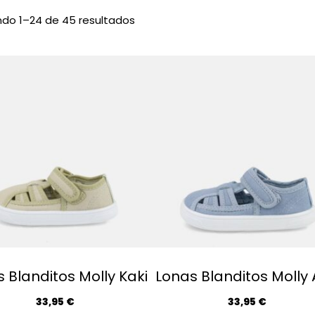
S
do 1–24 de 45 resultados
o
r
t
e
d
b
y
l
a
t
e
s
t
 Blanditos Molly Kaki
Lonas Blanditos Molly 
33,95
€
33,95
€