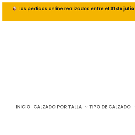
Los pedidos online realizados entre el
31 de juli
Saltar
al
contenido
INICIO
CALZADO POR TALLA
TIPO DE CALZADO