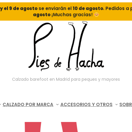
o y el 9 de agosto
se enviarán el
10 de agosto
. Pedidos a 
agosto
¡Muchas gracias!
Calzado barefoot en Madrid para peques y mayores
CALZADO POR MARCA
ACCESORIOS Y OTROS
SOBR