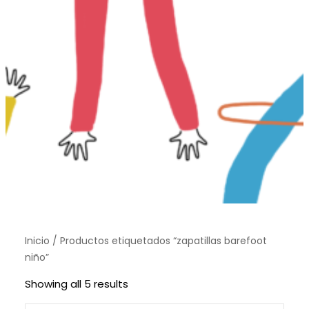
Inicio
/ Productos etiquetados “zapatillas barefoot
niño”
S
Showing all 5 results
o