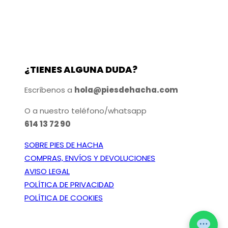
g
s
s
i
v
e
n
a
p
a
r
u
d
¿TIENES ALGUNA DUDA?
i
e
e
a
d
p
Escríbenos a
hola@piesdehacha.com
n
e
r
O a nuestro teléfono/whatsapp
t
n
o
614 13 72 90
e
e
d
s
l
u
SOBRE PIES DE HACHA
.
e
c
COMPRAS, ENVÍOS Y DEVOLUCIONES
L
g
t
AVISO LEGAL
a
POLÍTICA DE PRIVACIDAD
i
o
POLÍTICA DE COOKIES
s
r
o
e
p
n