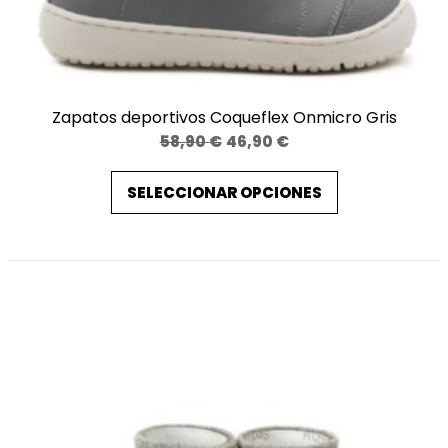
Zapatos deportivos Coqueflex Onmicro Gris
El
El
58,90
€
46,90
€
precio
precio
SELECCIONAR OPCIONES
original
actual
era:
es:
58,90 €.
46,90 €.