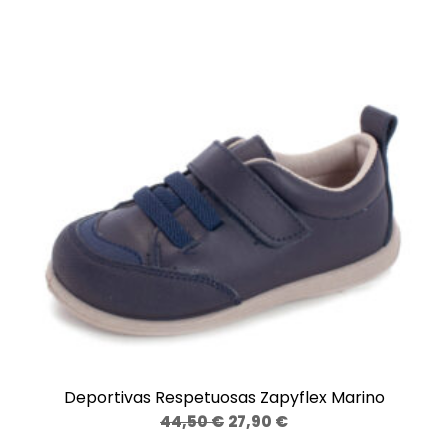
OF
s
a
c
a
n
t
i
d
a
d
Deportivas Respetuosas Zapyflex Marino
El
El
44,50
€
27,90
€
precio
precio