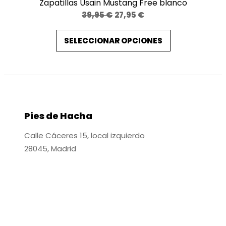
Zapatillas Usain Mustang Free blanco
El
El
39,95
€
27,95
€
precio
precio
SELECCIONAR OPCIONES
original
actual
era:
es:
39,95 €.
27,95 €.
Pies de Hacha
Calle Cáceres 15, local izquierdo
28045, Madrid