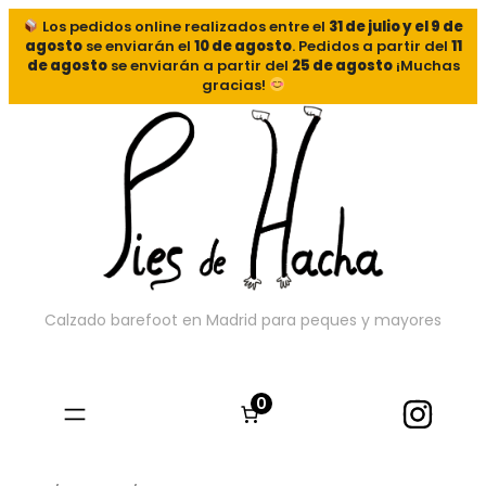
Los pedidos online realizados entre el
31 de julio y el 9 de
agosto
se enviarán el
10 de agosto
. Pedidos a partir del
11
de agosto
se enviarán a partir del
25 de agosto
¡Muchas
gracias!
Calzado barefoot en Madrid para peques y mayores
0