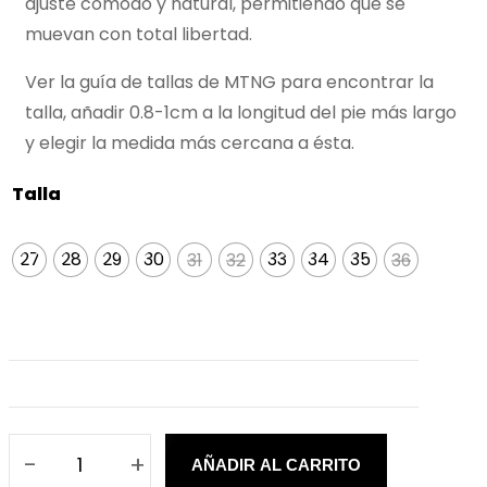
ajuste cómodo y natural, permitiendo que se
muevan con total libertad.
Ver la guía de tallas de MTNG para encontrar la
talla, añadir 0.8-1cm a la longitud del pie más largo
y elegir la medida más cercana a ésta.
Talla
27
28
29
30
31
32
33
34
35
36
31
32
36
-
+
AÑADIR AL CARRITO
Z