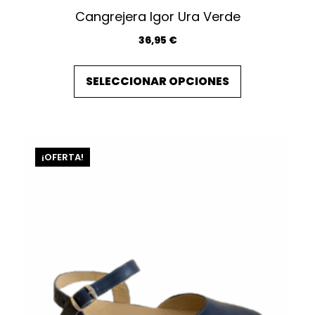
Cangrejera Igor Ura Verde
36,95
€
E
SELECCIONAR OPCIONES
s
t
e
p
¡OFERTA!
r
o
d
u
c
t
o
t