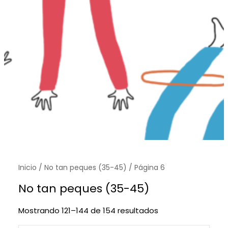
Inicio
/
No tan peques (35-45)
/ Página 6
No tan peques (35-45)
S
Mostrando 121–144 de 154 resultados
o