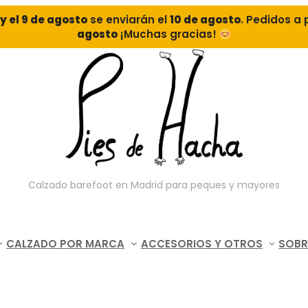
o y el 9 de agosto
se enviarán el
10 de agosto
. Pedidos a 
agosto
¡Muchas gracias!
Calzado barefoot en Madrid para peques y mayores
CALZADO POR MARCA
ACCESORIOS Y OTROS
SOBR