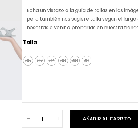
Echa un vistazo a la guía de tallas en las imág
pero también nos sugiere talla según el largo
nosotras o venir a probarlas en nuestra tiend
Talla
36
36
37
37
38
38
39
39
40
40
41
41
-
+
AÑADIR AL CARRITO
C
a