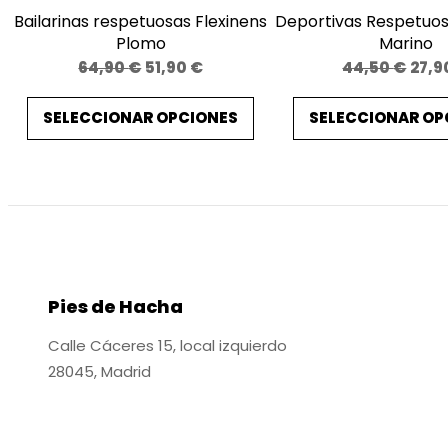
Bailarinas respetuosas Flexinens
Deportivas Respetuos
Plomo
Marino
El
El
El
64,90
€
51,90
€
44,50
€
27,9
precio
precio
prec
SELECCIONAR OPCIONES
SELECCIONAR OP
original
actual
origi
era:
es:
era:
64,90 €.
51,90 €.
44,50
Pies de Hacha
Calle Cáceres 15, local izquierdo
28045, Madrid