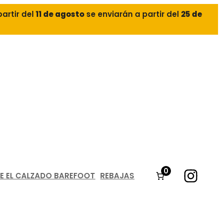
partir del
11 de agosto
se enviarán a partir del
25 de
0
E EL CALZADO BAREFOOT
REBAJAS