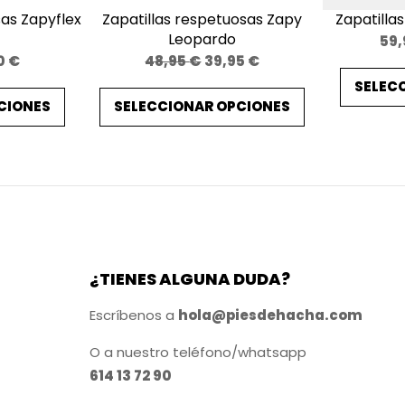
e
as Zapyflex
Zapatillas respetuosas Zapy
Zapatillas
r
Leopardo
59
d
El
El
El
0
€
48,95
€
39,95
€
e
io
precio
precio
precio
SELEC
c
CIONES
SELECCIONAR OPCIONES
nal
actual
original
actual
es:
era:
es:
a
 €.
27,90 €.
48,95 €.
39,95 €.
n
t
i
d
a
¿TIENES ALGUNA DUDA?
d
Escríbenos a
hola@piesdehacha.com
O a nuestro teléfono/whatsapp
614 13 72 90