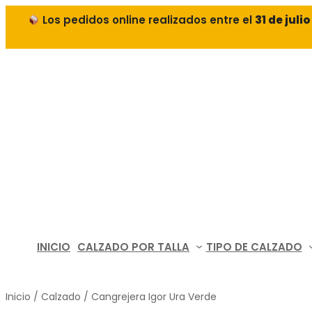
Los pedidos online realizados entre el
31 de juli
INICIO
CALZADO POR TALLA
TIPO DE CALZADO
Inicio
/
Calzado
/ Cangrejera Igor Ura Verde