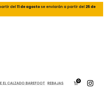
partir del
11 de agosto
se enviarán a partir del
25 de
0
E EL CALZADO BAREFOOT
REBAJAS