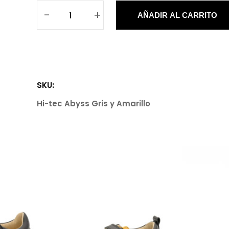
-
+
AÑADIR AL CARRITO
Z
a
p
a
t
SKU:
i
Hi-tec Abyss Gris y Amarillo
l
l
a
H
i
-
t
e
c