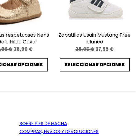
as respetuosas Nens
Zapatillas Usain Mustang Free
elo Hilda Cava
blanco
El
El
El
El
,95
€
38,90
€
39,95
€
27,95
€
precio
precio
precio
precio
CIONAR OPCIONES
SELECCIONAR OPCIONES
original
actual
original
actual
era:
es:
era:
es:
48,95 €.
38,90 €.
39,95 €.
27,95 €.
SOBRE PIES DE HACHA
COMPRAS, ENVÍOS Y DEVOLUCIONES