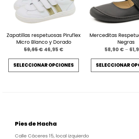
Zapatillas respetuosas Piruflex
Merceditas Respetu
Micro Blanco y Dorado
Negras
El
El
59,95
€
46,95
€
58,90
€
–
61,
precio
precio
SELECCIONAR OPCIONES
SELECCIONAR OP
original
actual
era:
es:
59,95 €.
46,95 €.
Pies de Hacha
Calle Cáceres 15, local izquierdo