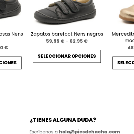
A
b
y
s
osas Nens
Zapatos barefoot Nens negros
Mercedit
s
mod
Price
59,95
€
–
62,95
€
G
Price
90
€
48
range:
r
range:
SELECCIONAR OPCIONES
59,95 €
i
CIONES
SELEC
58,90 €
through
through
s
62,95 €
61,90 €
y
A
m
a
r
¿TIENES ALGUNA DUDA?
i
l
Escríbenos a
hola@piesdehacha.com