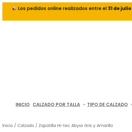
Los pedidos online realizados entre el
31 de juli
INICIO
CALZADO POR TALLA
TIPO DE CALZADO
Inicio
/
Calzado
/ Zapatilla Hi-tec Abyss Gris y Amarillo