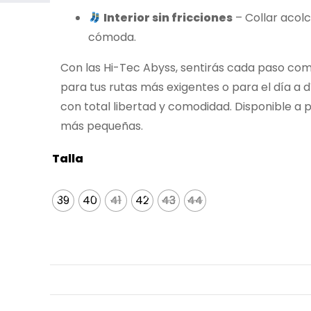
Interior sin fricciones
– Collar acol
cómoda.
Con las Hi-Tec Abyss, sentirás cada paso com
para tus rutas más exigentes o para el día a d
con total libertad y comodidad. Disponible a pa
más pequeñas.
Talla
39
40
41
41
42
43
43
44
44