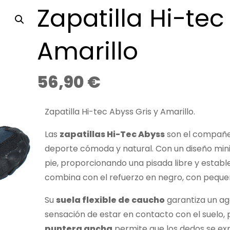
Zapatilla Hi-tec
Amarillo
56,90
€
Zapatilla Hi-tec Abyss Gris y Amarillo.
Las
zapatillas Hi-Tec Abyss
son el compañe
deporte cómoda y natural. Con un diseño mini
pie, proporcionando una pisada libre y establ
combina con el refuerzo en negro, con pequeñ
Su
suela flexible de caucho
garantiza un aga
sensación de estar en contacto con el suelo,
puntera ancha
permite que los dedos se ex