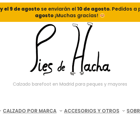
o y el 9 de agosto
se enviarán el
10 de agosto
. Pedidos a 
agosto
¡Muchas gracias!
Calzado barefoot en Madrid para peques y mayores
CALZADO POR MARCA
ACCESORIOS Y OTROS
SOBR