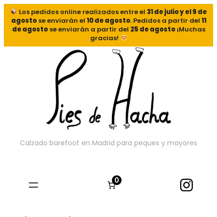
Los pedidos online realizados entre el
31 de julio y el 9 de
agosto
se enviarán el
10 de agosto
. Pedidos a partir del
11
de agosto
se enviarán a partir del
25 de agosto
¡Muchas
gracias!
Calzado barefoot en Madrid para peques y mayores
0