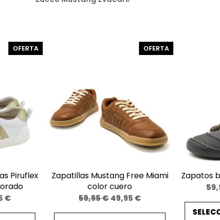
i
a
s
Z
PRODUCTO
PRODUCTO
OFERTA
OFERTA
u
EN
EN
OFERTA
OFERTA
e
c
o
M
u
s
t
a
as Piruflex
Zapatillas Mustang Free Miami
Zapatos b
n
Dorado
color cuero
59
g
El
El
El
5
€
59,95
€
49,95
€
E
o
precio
precio
precio
SELEC