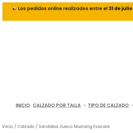
Los pedidos online realizados entre el
31 de juli
INICIO
CALZADO POR TALLA
TIPO DE CALZADO
Inicio
/
Calzado
/ Sandalias Zueco Mustang Evacare