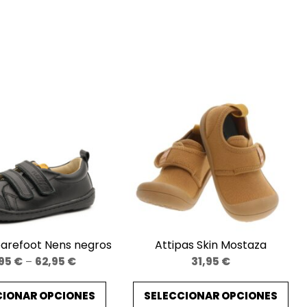
arefoot Nens negros
Attipas Skin Mostaza
Price
,95
€
–
62,95
€
31,95
€
range:
CIONAR OPCIONES
SELECCIONAR OPCIONES
59,95 €