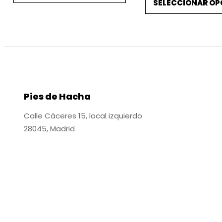
SELECCIONAR OP
origin
era:
es:
era:
69,95 €.
49,95 €.
59,95
Pies de Hacha
Calle Cáceres 15, local izquierdo
28045, Madrid