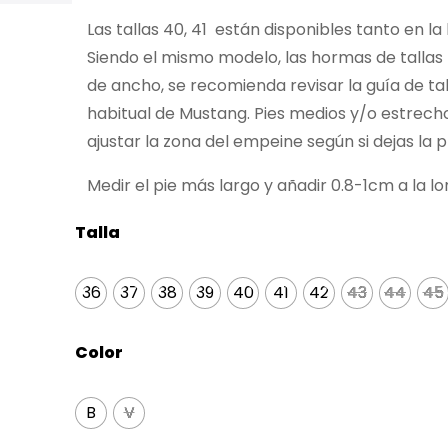
Las tallas 40, 41 están disponibles tanto en
Siendo el mismo modelo, las hormas de talla
de ancho, se recomienda revisar la guía de t
habitual de Mustang. Pies medios y/o estrechos
ajustar la zona del empeine según si dejas la pl
Medir el pie más largo y añadir 0.8-1cm a la l
Talla
36
37
38
39
40
41
42
43
43
44
44
45
45
Color
B
V
V