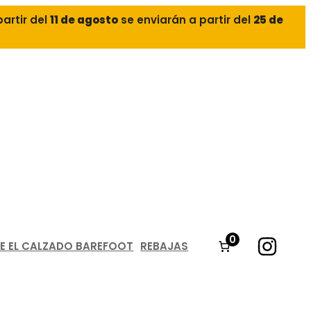
partir del
11 de agosto
se enviarán a partir del
25 de
0
E EL CALZADO BAREFOOT
REBAJAS