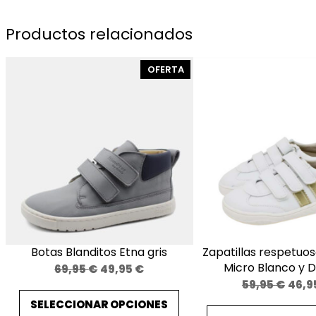
Productos relacionados
PRODUCTO
OFERTA
EN
OFERTA
Botas Blanditos Etna gris
Zapatillas respetuos
Micro Blanco y 
El
El
69,95
€
49,95
€
El
59,95
€
46,9
precio
precio
preci
SELECCIONAR OPCIONES
original
actual