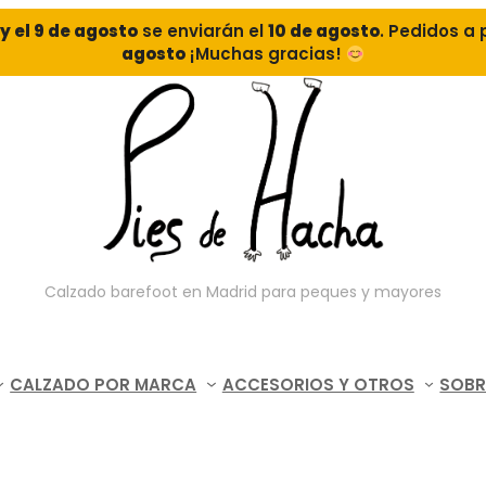
o y el 9 de agosto
se enviarán el
10 de agosto
. Pedidos a 
agosto
¡Muchas gracias!
Calzado barefoot en Madrid para peques y mayores
CALZADO POR MARCA
ACCESORIOS Y OTROS
SOBR