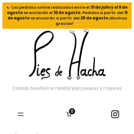
Los pedidos online realizados entre el
31 de julio y el 9 de
agosto
se enviarán el
10 de agosto
. Pedidos a partir del
11
de agosto
se enviarán a partir del
25 de agosto
¡Muchas
gracias!
Calzado barefoot en Madrid para peques y mayores
0