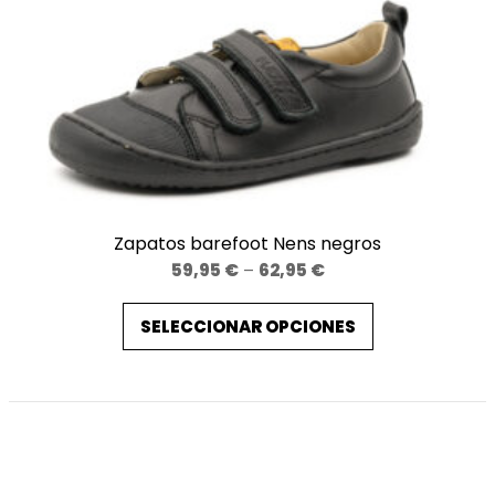
Zapatos barefoot Nens negros
Price
59,95
€
–
62,95
€
range:
SELECCIONAR OPCIONES
59,95 €
through
62,95 €