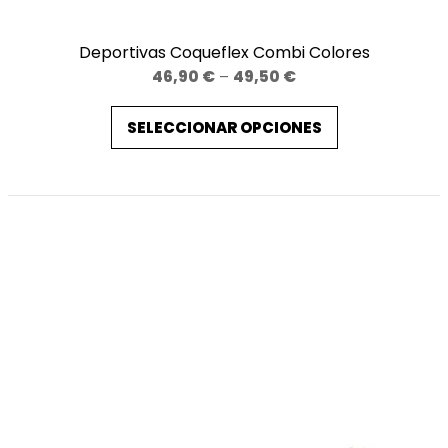
Deportivas Coqueflex Combi Colores
Price
46,90
€
–
49,50
€
range:
SELECCIONAR OPCIONES
46,90 €
through
49,50 €