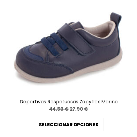
i
d
a
d
Deportivas Respetuosas Zapyflex Marino
El
El
44,50
€
27,90
€
precio
precio
SELECCIONAR OPCIONES
original
actual
era:
es: