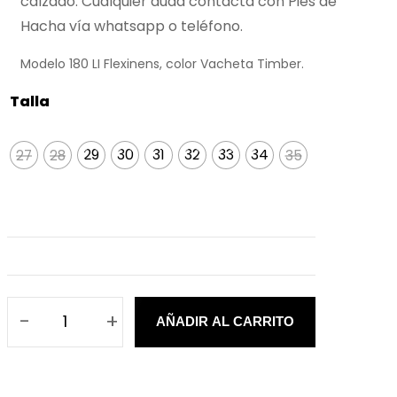
calzado. Cualquier duda contacta con Pies de
Hacha vía whatsapp o teléfono.
Modelo 180 LI Flexinens, color Vacheta Timber.
Talla
27
28
29
30
31
32
33
34
35
27
28
35
-
+
AÑADIR AL CARRITO
S
a
n