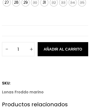
27
28
29
30
31
32
33
34
35
30
32
33
34
35
-
+
AÑADIR AL CARRITO
L
o
n
a
s
SKU:
b
Lonas Froddo marino
a
r
Productos relacionados
e