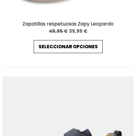
Zapatillas respetuosas Zapy Leopardo
El
El
48,95
€
39,95
€
precio
precio
SELECCIONAR OPCIONES
original
actual
era:
es:
48,95 €.
39,95 €.