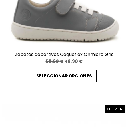
Zapatos deportivos Coqueflex Onmicro Gris
El
El
58,90
€
46,90
€
precio
precio
SELECCIONAR OPCIONES
original
actual
era:
es:
58,90 €.
46,90 €.
PR
OFERTA
EN
OF