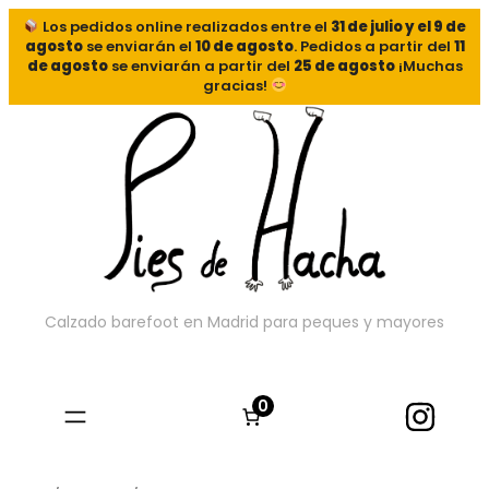
Los pedidos online realizados entre el
31 de julio y el 9 de
agosto
se enviarán el
10 de agosto
. Pedidos a partir del
11
de agosto
se enviarán a partir del
25 de agosto
¡Muchas
gracias!
Calzado barefoot en Madrid para peques y mayores
0