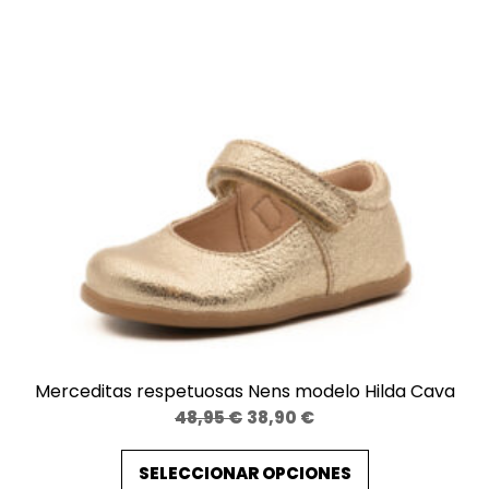
Merceditas respetuosas Nens modelo Hilda Cava
El
El
48,95
€
38,90
€
precio
precio
SELECCIONAR OPCIONES
original
actual