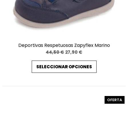
Deportivas Respetuosas Zapyflex Marino
El
El
44,50
€
27,90
€
precio
precio
SELECCIONAR OPCIONES
original
actual
era:
es:
44,50 €.
27,90 €.
PR
OFERTA
EN
OF