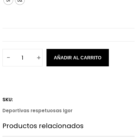
-
+
AÑADIR AL CARRITO
D
e
p
o
r
SKU:
t
Deportivas respetuosas Igor
i
v
Productos relacionados
a