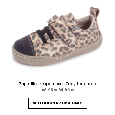
Zapatillas respetuosas Zapy Leopardo
El
El
48,95
€
39,95
€
precio
precio
SELECCIONAR OPCIONES
original
actual
era:
es: