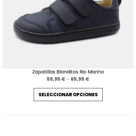
Zapatillas Blanditos Rio Marino
Price
59,95
€
–
65,95
€
range:
SELECCIONAR OPCIONES
59,95 €
through
65,95 €