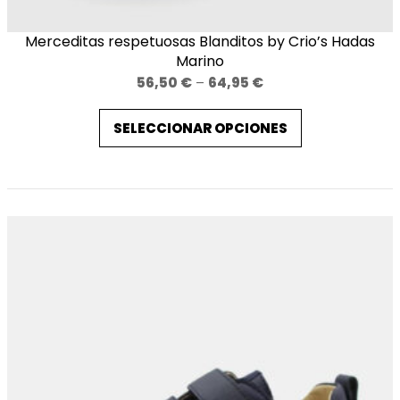
Merceditas respetuosas Blanditos by Crio’s Hadas
Marino
Price
56,50
€
–
64,95
€
range:
SELECCIONAR OPCIONES
56,50 €
through
64,95 €