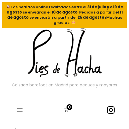
Los pedidos online realizados entre el
31 de julio y el 9 de
agosto
se enviarán el
10 de agosto
. Pedidos a partir del
11
de agosto
se enviarán a partir del
25 de agosto
¡Muchas
gracias!
Calzado barefoot en Madrid para peques y mayores
0