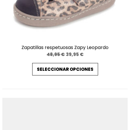
Zapatillas respetuosas Zapy Leopardo
El
El
48,95
€
39,95
€
precio
precio
SELECCIONAR OPCIONES
original
actual
era:
es:
48,95 €.
39,95 €.