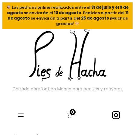
Los pedidos online realizados entre el
31 de julio y el 9 de
agosto
se enviarán el
10 de agosto
. Pedidos a partir del
11
de agosto
se enviarán a partir del
25 de agosto
¡Muchas
gracias!
Calzado barefoot en Madrid para peques y mayores
0