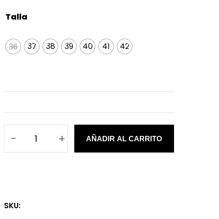
Talla
36
37
38
39
40
41
42
36
-
+
AÑADIR AL CARRITO
B
a
i
l
a
SKU:
r