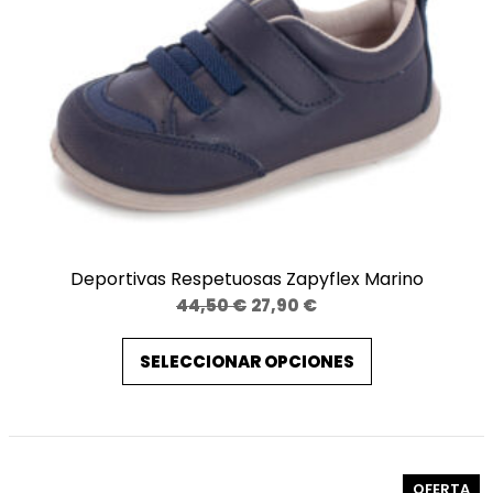
t
i
d
a
d
Deportivas Respetuosas Zapyflex Marino
El
El
44,50
€
27,90
€
precio
precio
SELECCIONAR OPCIONES
original
actual
era:
es:
44,50 €.
27,90 €.
PR
OFERTA