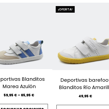
r
t
¡OFERTA!
e
d
b
y
l
a
t
e
s
t
portivas Blanditos
Deportivas barefoo
Marea Azulón
Blanditos Río Amaril
P
59,95
€
–
65,95
€
49,95
€
r
E
i