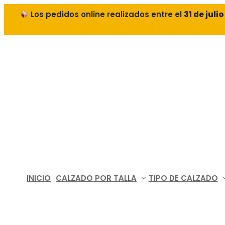
Los pedidos online realizados entre el
31 de juli
Saltar
al
contenido
INICIO
CALZADO POR TALLA
TIPO DE CALZADO