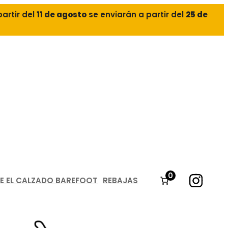
partir del
11 de agosto
se enviarán a partir del
25 de
0
E EL CALZADO BAREFOOT
REBAJAS