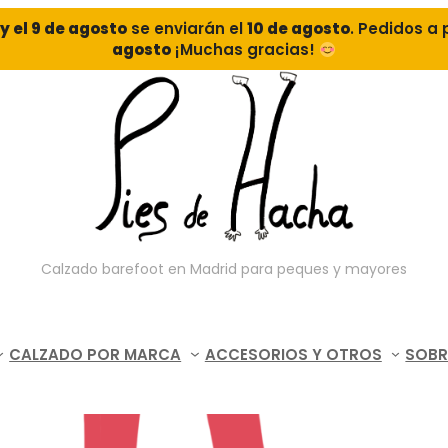
o y el 9 de agosto
se enviarán el
10 de agosto
. Pedidos a 
agosto
¡Muchas gracias!
Calzado barefoot en Madrid para peques y mayores
CALZADO POR MARCA
ACCESORIOS Y OTROS
SOBR