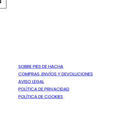
S
s
t
e
p
r
o
d
u
SOBRE PIES DE HACHA
c
COMPRAS, ENVÍOS Y DEVOLUCIONES
t
AVISO LEGAL
o
POLÍTICA DE PRIVACIDAD
t
POLÍTICA DE COOKIES
i
e
n
e