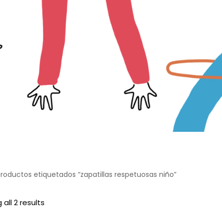
roductos etiquetados “zapatillas respetuosas niño”
S
all 2 results
o