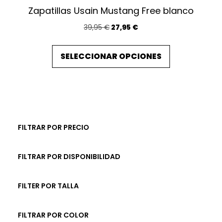
Zapatillas Usain Mustang Free blanco
E
E
39,95
€
27,95
€
l
l
E
p
p
SELECCIONAR OPCIONES
s
r
r
t
e
e
e
c
c
p
i
i
o
o
r
o
a
o
FILTRAR POR PRECIO
r
c
d
i
t
u
FILTRAR POR DISPONIBILIDAD
g
u
c
i
a
t
n
l
FILTER POR TALLA
a
e
o
l
s
t
FILTRAR POR COLOR
e
: