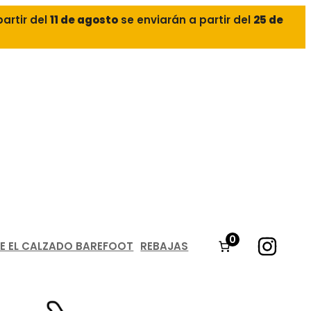
partir del
11 de agosto
se enviarán a partir del
25 de
0
E EL CALZADO BAREFOOT
REBAJAS