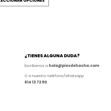
LECCIONAR OPCIONES
s
r
r
t
e
e
e
c
c
p
i
i
o
o
r
o
a
o
r
c
d
i
t
u
g
u
¿TIENES ALGUNA DUDA?
c
i
a
t
n
l
Escríbenos a
hola@piesdehacha.com
a
e
o
l
s
O a nuestro teléfono/whatsapp
t
e
:
614 13 72 90
i
r
3
e
a
9
n
:
,
e
4
9
9
5