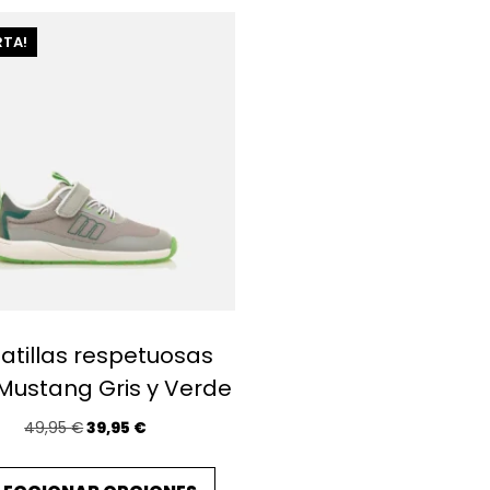
RTA!
atillas respetuosas
Mustang Gris y Verde
E
E
49,95
€
39,95
€
l
l
E
p
p