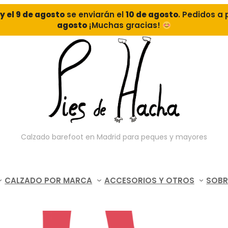
o y el 9 de agosto
se enviarán el
10 de agosto
. Pedidos a 
agosto
¡Muchas gracias!
Calzado barefoot en Madrid para peques y mayores
CALZADO POR MARCA
ACCESORIOS Y OTROS
SOBR