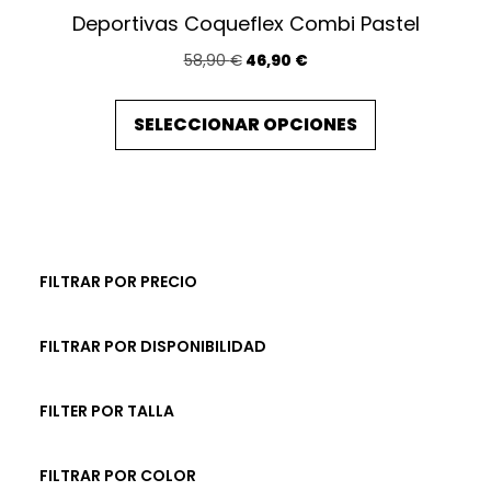
Deportivas Coqueflex Combi Pastel
E
E
58,90
€
46,90
€
l
l
E
p
p
SELECCIONAR OPCIONES
s
r
r
t
e
e
e
c
c
p
i
i
o
o
r
o
a
o
FILTRAR POR PRECIO
r
c
d
i
t
u
FILTRAR POR DISPONIBILIDAD
g
u
c
i
a
t
n
l
FILTER POR TALLA
a
e
o
l
s
t
FILTRAR POR COLOR
e
: