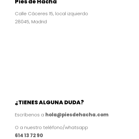
Pies de Hacha
Calle Cáceres 15, local izquierdo
28045, Madrid
¿TIENES ALGUNA DUDA?
Escríbenos a
hola@piesdehacha.com
O a nuestro teléfono/whatsapp
614 13 72 90